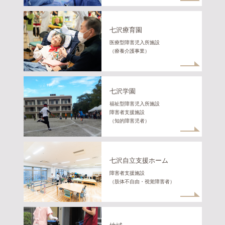
七沢療育園
医療型障害児入所施設
（療養介護事業）
七沢学園
福祉型障害児入所施設
障害者支援施設
（知的障害児者）
七沢自立支援ホーム
障害者支援施設
（肢体不自由・視覚障害者）